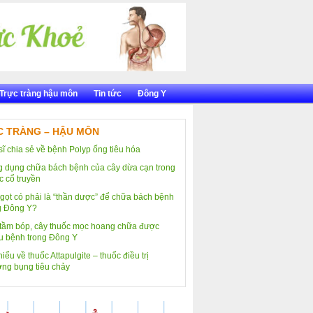
Trực tràng hậu môn
Tin tức
Đông Y
 TRÀNG – HẬU MÔN
sĩ chia sẻ về bệnh Polyp ống tiêu hóa
 dụng chữa bách bệnh của cây dừa cạn trong
c cổ truyền
gọt có phải là “thần dược” để chữa bách bệnh
g Đông Y?
tầm bóp, cây thuốc mọc hoang chữa được
u bệnh trong Đông Y
iểu về thuốc Attapulgite – thuốc điều trị
ng bụng tiêu chảy