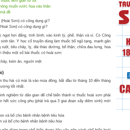
thuốc đơn giản từ tỏi
không muốn rước họa vào thân
 mã đề
(Hoài Sơn) có công dụng gì?
 ngọt hơi đắng, tính bình; vào kinh tỳ, phế, thận và vị. Có Công
 sinh tân. Y học cổ truyền dùng làm thuốc bổ ngũ tạng, mạnh gân
ột, tiêu chảy, lỵ, đái tháo đường, bổ thận; chữa đau lưng, hoa
 thiệu một số bài thuốc có hoài sơn:
u chảy, kém ăn, người mệt
i)
n thu hái củ mài là vào mùa đông, bắt đầu từ tháng 10 đến tháng
lượng tốt nhất.
nh nghiệm từ dân gian để chế biến thành vị thuốc hoài sơn phải
ến hết sức công phu (phải trả qua 3 giai đoạn sấy diêm sinh) mới
n và bổ cho bệnh nhân bệnh tiêu hóa
nên dùng trong chế biến dược liệu vậy nên cách chế biến hoài