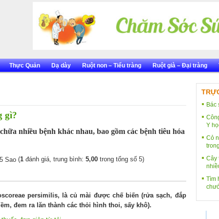
Thực Quản
Dạ dày
Ruột non – Tiểu tràng
Ruột già – Đại tràng
TRỰC
Bác 
 gì?
Công
Y họ
 chữa nhiều bệnh khác nhau, bao gồm các bệnh tiêu hóa
Cỏ n
tron
Cây 
(
1
đánh giá, trung bình:
5,00
trong tổng số 5)
nhiề
Tìm h
chướ
coreae persimilis, là củ mài được chế biến (rửa sạch, đắp
, đem ra lăn thành các thỏi hình thoi, sấy khô).