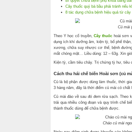
Bí quyết chữa bệnh phụ khoa bằng bài 
Cây thuốc quý bà bầu phải tránh nếu 
8 tác dụng chữa bệnh hiệu quả từ cây
Củ mài 
Theo Y học cổ truyền,
Cây thuốc
hoài sơn vị
dụng ích khí dưỡng âm, kiện tỳ, bổ phế thận,
xương, chữa suy nhược cơ thể, bệnh đường ru
mắt chóng mặt… Liều dùng: 12 – 63g. Xin giới
Kiện tỳ, cầm tiêu chảy. Trị chứng tỳ hư, tiê
Cách thu hái chế biến Hoài sơn (củ mà
Củ là bộ phận được dùng làm thuốc, thời gia
3 hàng năm, đây là thời điểm củ mài có chất 
Củ mài đào về sau đó đem rửa sạch. Theo ki
trải qua nhiều công đoạn và quy trình chế bi
thành thuốc dùng để chữa bệnh được.
Cháo củ mài ngo
Ngày nay diêm sinh được khuyến cáo không 