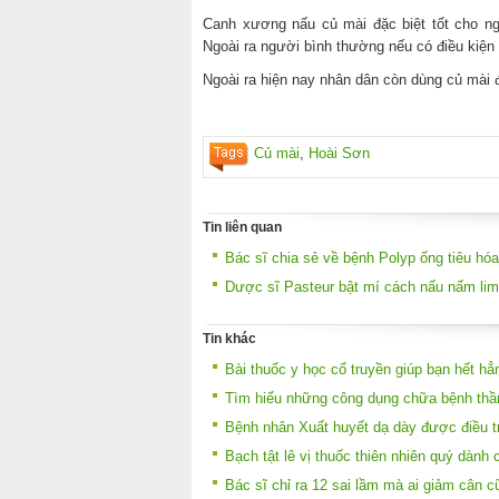
Canh xương nấu củ mài đặc biệt tốt cho n
Ngoài ra người bình thường nếu có điều kiện
Ngoài ra hiện nay nhân dân còn dùng củ mài 
Củ mài
,
Hoài Sơn
Tin liên quan
Bác sĩ chia sẻ về bệnh Polyp ống tiêu hóa
Dược sĩ Pasteur bật mí cách nấu nấm lim
Tin khác
Bài thuốc y học cổ truyền giúp bạn hết h
Tìm hiểu những công dụng chữa bệnh thần
Bệnh nhân Xuất huyết dạ dày được điều tr
Bạch tật lê vị thuốc thiên nhiên quý dành
Bác sĩ chỉ ra 12 sai lầm mà ai giảm cân c