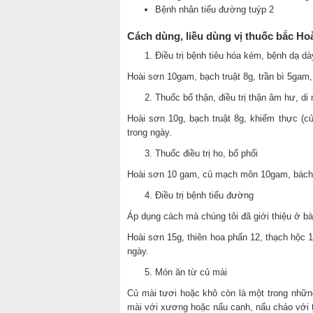
Bệnh nhân tiểu đường tuýp 2
Cách dùng, liều dùng vị thuốc bắc Ho
Điều trị bệnh tiêu hóa kém, bệnh dạ dà
Hoài sơn 10gam, bạch truật 8g, trần bì 5gam,
Thuốc bổ thận, điều trị thận âm hư, di
Hoài sơn 10g, bạch truật 8g, khiếm thực (c
trong ngày.
Thuốc điều trị ho, bổ phổi
Hoài sơn 10 gam, củ mạch môn 10gam, bách
Điều trị bệnh tiểu đường
Áp dụng cách mà chúng tôi đã giới thiệu ở bà
Hoài sơn 15g, thiên hoa phấn 12, thạch hộc 1
ngày.
Món ăn từ củ mài
Củ mài tươi hoặc khô còn là một trong nhữ
mài với xương hoặc nấu canh, nấu cháo với 