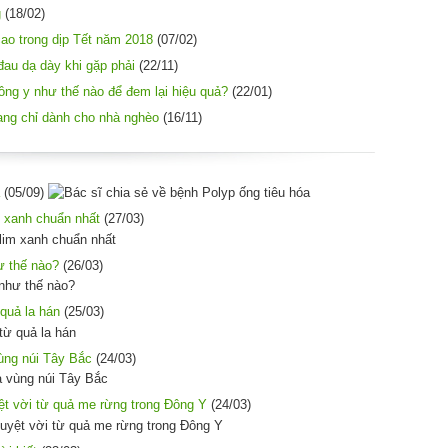
g
(18/02)
ao trong dịp Tết năm 2018
(07/02)
au dạ dày khi gặp phải
(22/11)
ông y như thế nào để đem lại hiệu quả?
(22/01)
ang chỉ dành cho nhà nghèo
(16/11)
(05/09)
 xanh chuẩn nhất
(27/03)
ư thế nào?
(26/03)
quả la hán
(25/03)
ùng núi Tây Bắc
(24/03)
t vời từ quả me rừng trong Đông Y
(24/03)