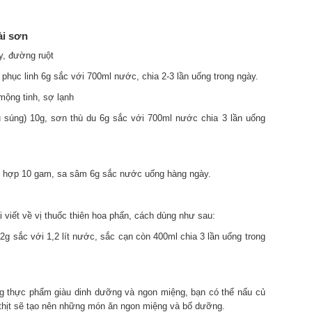
ài sơn
y, đường ruột
 phục linh 6g sắc với 700ml nước, chia 2-3 lần uống trong ngày.
 mộng tinh, sợ lạnh
ủ súng) 10g, sơn thù du 6g sắc với 700ml nước chia 3 lần uống
 hợp 10 gam, sa sâm 6g sắc nước uống hàng ngày.
i viết về vị thuốc thiên hoa phấn, cách dùng như sau:
2g sắc với 1,2 lít nước, sắc cạn còn 400ml chia 3 lần uống trong
ng thực phẩm giàu dinh dưỡng và ngon miệng, bạn có thể nấu củ
thịt sẽ tạo nên những món ăn ngon miệng và bổ dưỡng.