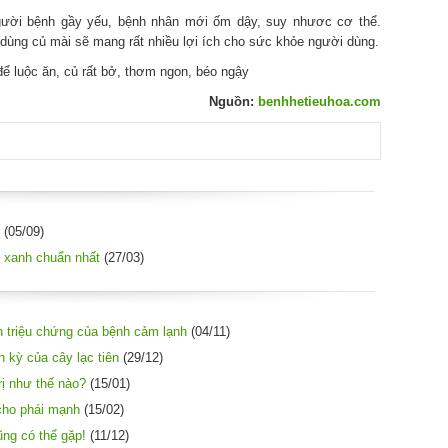
gười bệnh gầy yếu, bệnh nhân mới ốm dậy, suy nhươc cơ thể.
 dùng củ mài sẽ mang rất nhiều lợi ích cho sức khỏe người dùng.
để luộc ăn, củ rất bở, thơm ngon, béo ngậy
Nguồn:
benhhetieuhoa.com
(05/09)
 xanh chuẩn nhất
(27/03)
ẳn triệu chứng của bệnh cảm lạnh
(04/11)
 kỳ của cây lạc tiên
(29/12)
ị như thế nào?
(15/01)
 cho phái mạnh
(15/02)
ũng có thể gặp!
(11/12)