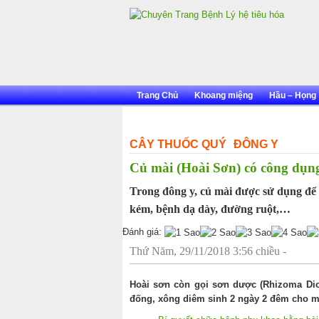
Skip
to
content
Trang Chủ
Khoang miệng
Hầu – Họng
CÂY THUỐC QUÝ
ĐÔNG Y
Củ mài (Hoài Sơn) có công dụng
Trong đông y, củ mài được sử dụng để
kém, bệnh dạ dày, đường ruột,…
Đánh giá:
Thứ Năm, 29/11/2018 3:56 chiều -
Hoài sơn còn gọi sơn dược (Rhizoma Dios
đống, xông diêm sinh 2 ngày 2 đêm cho mềm