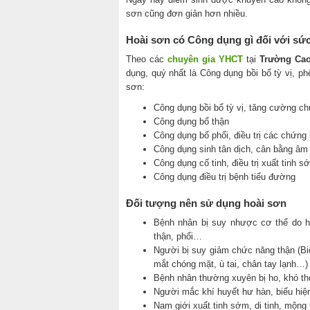
sơn cũng đơn giản hơn nhiều.
Hoài sơn có Công dụng gì đối với sứ
Theo các
chuyên gia YHCT
tại
Trường Cao
dụng, quý nhất là Công dụng bồi bổ tỳ vị, ph
sơn:
Công dụng bồi bổ tỳ vị, tăng cường ch
Công dụng bổ thận
Công dụng bổ phổi, điều trị các chứng
Công dụng sinh tân dịch, cân bằng âm
Công dụng cố tinh, điều trị xuất tinh s
Công dụng điều trị bệnh tiểu đường
Đối tượng nên sử dụng hoài sơn
Bệnh nhân bị suy nhược cơ thể do h
thận, phổi…
Người bị suy giảm chức năng thận (Biể
mắt chóng mặt, ù tai, chân tay lạnh…)
Bệnh nhân thường xuyên bị ho, khó thở
Người mắc khí huyết hư hàn, biểu hiện
Nam giới xuất tinh sớm, di tinh, mộng 