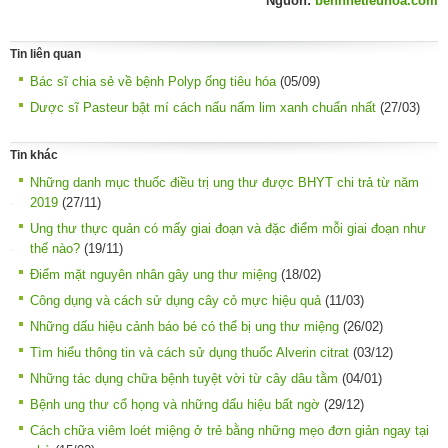
Nguồn:
benhhetieuhoa.com
Tin liên quan
Bác sĩ chia sẻ về bệnh Polyp ống tiêu hóa
(05/09)
Dược sĩ Pasteur bật mí cách nấu nấm lim xanh chuẩn nhất
(27/03)
Tin khác
Những danh mục thuốc điều trị ung thư được BHYT chi trả từ năm
2019
(27/11)
Ung thư thực quản có mấy giai đoạn và đặc điểm mỗi giai đoạn như
thế nào?
(19/11)
Điểm mặt nguyên nhân gây ung thư miệng
(18/02)
Công dụng và cách sử dụng cây cỏ mực hiệu quả
(11/03)
Những dấu hiệu cảnh báo bé có thể bị ung thư miệng
(26/02)
Tìm hiểu thông tin và cách sử dụng thuốc Alverin citrat
(03/12)
Những tác dụng chữa bệnh tuyệt vời từ cây dâu tằm
(04/01)
Bệnh ung thư cổ họng và những dấu hiệu bất ngờ
(29/12)
Cách chữa viêm loét miệng ở trẻ bằng những mẹo đơn giản ngay tại