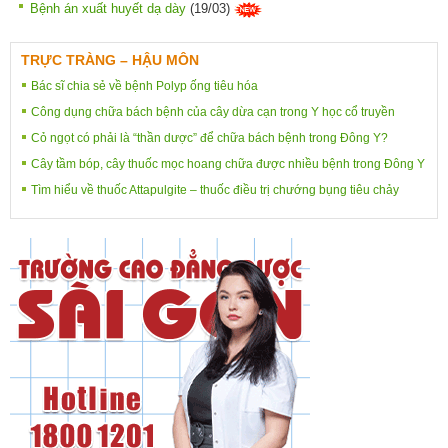
Bệnh án xuất huyết dạ dày
(19/03)
TRỰC TRÀNG – HẬU MÔN
Bác sĩ chia sẻ về bệnh Polyp ống tiêu hóa
Công dụng chữa bách bệnh của cây dừa cạn trong Y học cổ truyền
Cỏ ngọt có phải là “thần dược” để chữa bách bệnh trong Đông Y?
Cây tầm bóp, cây thuốc mọc hoang chữa được nhiều bệnh trong Đông Y
Tìm hiểu về thuốc Attapulgite – thuốc điều trị chướng bụng tiêu chảy