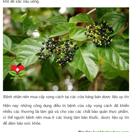
khô để sắc nấu uống.
Bệnh nhân nên mua cây vọng cách tại các cửa hàng bán dược liệu uy tín
Hiện nay những công dụng điều trị bệnh của cây vọng cách đã khiến
nhiều các thương lái làm giả và cho vào các chất bảo quản thực phẩm,
vì thế người bệnh nên mua ở các trung tâm bán thuốc, dược liệu uy tín
để đảm bảo sức khỏe.