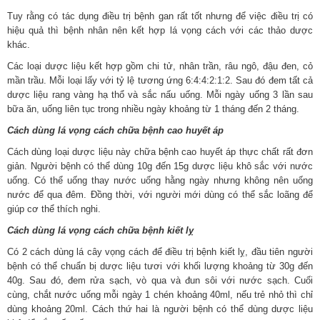
Tuy rằng có tác dụng điều trị bệnh gan rất tốt nhưng để việc điều trị có
hiệu quả thì bệnh nhân nên kết hợp lá vọng cách với các thảo dược
khác.
Các loại dược liệu kết hợp gồm chi tử, nhân trần, râu ngô, đậu đen, cỏ
mần trầu. Mỗi loại lấy với tỷ lệ tương ứng 6:4:4:2:1:2. Sau đó đem tất cả
dược liệu rang vàng hạ thổ và sắc nấu uống. Mỗi ngày uống 3 lần sau
bữa ăn, uống liên tục trong nhiều ngày khoảng từ 1 tháng đến 2 tháng.
Cách dùng lá vọng cách chữa bệnh cao huyết áp
Cách dùng loại dược liệu này chữa bệnh cao huyết áp thực chất rất đơn
giản. Người bệnh có thể dùng 10g đến 15g dược liệu khô sắc với nước
uống. Có thể uống thay nước uống hằng ngày nhưng không nên uống
nước để qua đêm. Đồng thời, với người mới dùng có thể sắc loãng để
giúp cơ thể thích nghi.
Cách dùng lá vọng cách chữa bệnh kiết lỵ
Có 2 cách dùng lá cây vọng cách để điều trị bệnh kiết lỵ, đầu tiên người
bệnh có thể chuẩn bị dược liệu tươi với khối lượng khoảng từ 30g đến
40g. Sau đó, đem rửa sạch, vò qua và đun sôi với nước sạch. Cuối
cùng, chắt nước uống mỗi ngày 1 chén khoảng 40ml, nếu trẻ nhỏ thì chỉ
dùng khoảng 20ml. Cách thứ hai là người bệnh có thể dùng dược liệu