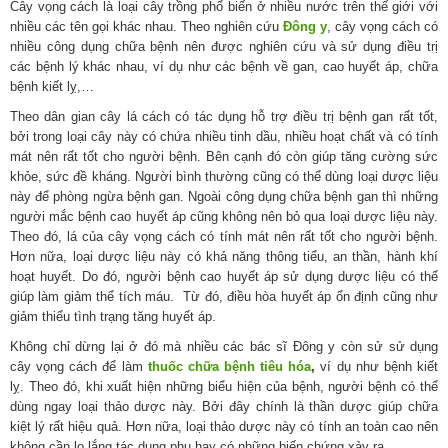
Cây vọng cách là loại cây trồng phổ biến ở nhiều nước trên thế giới với
nhiều các tên gọi khác nhau. Theo nghiên cứu
Đông y
, cây vọng cách có
nhiều công dụng chữa bệnh nên được nghiên cứu và sử dụng điều trị
các bệnh lý khác nhau, ví dụ như các bệnh về gan, cao huyết áp, chữa
bệnh kiết lỵ,…
Theo dân gian cây lá cách có tác dụng hỗ trợ điều trị bệnh gan rất tốt,
bởi trong loại cây này có chứa nhiều tinh dầu, nhiều hoạt chất và có tính
mát nên rất tốt cho người bệnh. Bên cạnh đó còn giúp tăng cường sức
khỏe, sức đề kháng. Người bình thường cũng có thể dùng loại dược liệu
này để phòng ngừa bệnh gan. Ngoài công dụng chữa bệnh gan thì những
người mắc bệnh cao huyết áp cũng không nên bỏ qua loại dược liệu này.
Theo đó, lá của cây vọng cách có tính mát nên rất tốt cho người bệnh.
Hơn nữa, loại dược liệu này có khả năng thông tiểu, an thần, hành khí
hoạt huyết. Do đó, người bệnh cao huyết áp sử dụng dược liệu có thể
giúp làm giảm thể tích máu. Từ đó, điều hòa huyết áp ổn định cũng như
giảm thiểu tình trạng tăng huyết áp.
Không chỉ dừng lại ở đó mà nhiều các bác sĩ Đông y còn sử sử dụng
cây vọng cách để làm
thuốc chữa bệnh tiêu hóa
,
ví dụ như bệnh kiết
lỵ. Theo đó, khi xuất hiện những biểu hiện của bệnh, người bệnh có thể
dùng ngay loại thảo dược này. Bởi đây chính là thần dược giúp chữa
kiệt lý rất hiệu quả. Hơn nữa, loại thảo dược này có tính an toàn cao nên
không cần lo lắng tác dụng phụ hay có những biến chứng xảy ra.