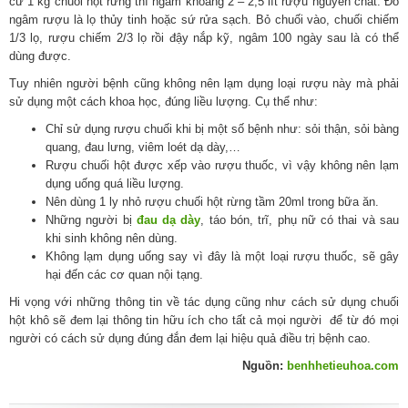
cứ 1 kg chuối hột rừng thì ngâm khoảng 2 – 2,5 lít rượu nguyên chất. Đồ
ngâm rượu là lọ thủy tinh hoặc sứ rửa sạch. Bỏ chuối vào, chuối chiếm
1/3 lọ, rượu chiếm 2/3 lọ rồi đậy nắp kỹ, ngâm 100 ngày sau là có thể
dùng được.
Tuy nhiên người bệnh cũng không nên lạm dụng loại rượu này mà phải
sử dụng một cách khoa học, đúng liều lượng. Cụ thể như:
Chỉ sử dụng rượu chuối khi bị một số bệnh như: sỏi thận, sỏi bàng
quang, đau lưng, viêm loét dạ dày,…
Rượu chuối hột được xếp vào rượu thuốc, vì vậy không nên lạm
dụng uống quá liều lượng.
Nên dùng 1 ly nhỏ rượu chuối hột rừng tầm 20ml trong bữa ăn.
Những người bị
đau dạ dày
, táo bón, trĩ, phụ nữ có thai và sau
khi sinh không nên dùng.
Không lạm dụng uống say vì đây là một loại rượu thuốc, sẽ gây
hại đến các cơ quan nội tạng.
Hi vọng với những thông tin về tác dụng cũng như cách sử dụng chuối
hột khô sẽ đem lại thông tin hữu ích cho tất cả mọi người để từ đó mọi
người có cách sử dụng đúng đắn đem lại hiệu quả điều trị bệnh cao.
Nguồn:
benhhetieuhoa.com