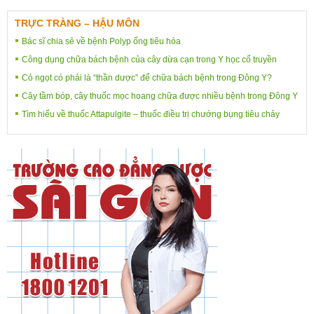
TRỰC TRÀNG – HẬU MÔN
Bác sĩ chia sẻ về bệnh Polyp ống tiêu hóa
Công dụng chữa bách bệnh của cây dừa cạn trong Y học cổ truyền
Cỏ ngọt có phải là “thần dược” để chữa bách bệnh trong Đông Y?
Cây tầm bóp, cây thuốc mọc hoang chữa được nhiều bệnh trong Đông Y
Tìm hiểu về thuốc Attapulgite – thuốc điều trị chướng bụng tiêu chảy