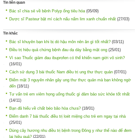
Tin liên quan
Bác sĩ chia sẻ về bệnh Polyp ống tiêu hóa
(05/09)
Dược sĩ Pasteur bật mí cách nấu nấm lim xanh chuẩn nhất
(27/03)
Tin khác
Bác sĩ khuyên bạn khi bị dò hậu môn nên ăn gì tốt nhất?
(03/11)
Điều trị hiệu quả chứng bệnh đau dạ dày bằng mật ong
(25/01)
Vì sao Thuốc giảm đau ibuprofen có thể khiến nam giới vô sinh?
(16/01)
Cách sử dụng 3 bài thuốc Nam điều trị ung thư thực quản
(07/01)
Điểm mặt 3 nguyên nhân gây ung thư thực quản mà bạn không ngờ
đến
(18/11)
Tư vấn trẻ em viêm họng uống thuốc gì đảm bảo sức khỏe tốt nhất
(14/11)
Bạn đã hiểu về chất béo bão hòa chưa?
(18/01)
Điểm danh 7 bài thuốc điều trị loét miệng cho trẻ em ngay tại nhà
(25/01)
Dùng cây hương nhu điều trị bệnh trong Đông y như thế nào để đem
lại hiệu quả?
(22/01)