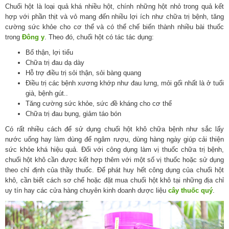
Chuối hột là loại quả khá nhiều hột, chính những hột nhỏ trong quả kết
hợp với phần thịt và vỏ mang đến nhiều lợi ích như chữa trị bệnh, tăng
cường sức khỏe cho cơ thể và có thể chế biến thành nhiều bài thuốc
trong
Đông y
. Theo đó, chuối hột có tác tác dụng:
Bổ thận, lợi tiểu
Chữa trị đau dạ dày
Hỗ trợ điều trị sỏi thận, sỏi bàng quang
Điều trị các bệnh xương khớp như đau lưng, mỏi gối nhất là ở tuổi
già, bệnh gút..
Tăng cường sức khỏe, sức đề kháng cho cơ thể
Chữa trị đau bụng, giảm táo bón
Có rất nhiều cách để sử dụng chuối hột khô chữa bệnh như sắc lấy
nước uống hay làm dùng để ngâm rượu, dùng hàng ngày giúp cải thiện
sức khỏe khá hiệu quả. Đối với công dụng làm vị thuốc chữa trị bệnh,
chuối hột khô cần được kết hợp thêm với một số vị thuốc hoặc sử dụng
theo chỉ định của thầy thuốc. Để phát huy hết công dụng của chuối hột
khô, cần biết cách sơ chế hoặc đặt mua chuối hột khô tại những địa chỉ
uy tín hay các cửa hàng chuyên kinh doanh dược liệu
cây thuốc quý
.