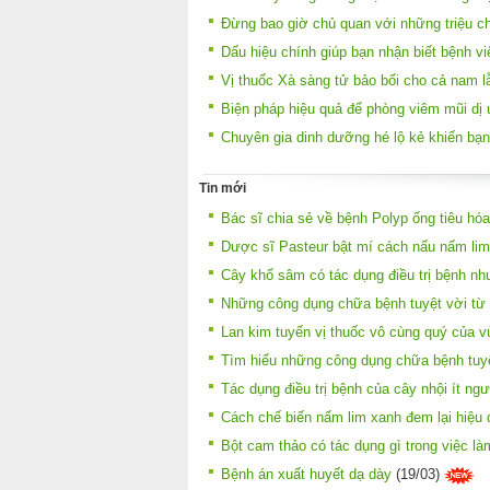
Đừng bao giờ chủ quan với những triệu c
Dấu hiệu chính giúp bạn nhận biết bệnh vi
Vị thuốc Xà sàng tử bảo bối cho cả nam l
Biện pháp hiệu quả để phòng viêm mũi dị ứ
Chuyên gia dinh dưỡng hé lộ kẻ khiến bạn 
Tin mới
Bác sĩ chia sẻ về bệnh Polyp ống tiêu hóa
Dược sĩ Pasteur bật mí cách nấu nấm lim
Cây khổ sâm có tác dụng điều trị bệnh nh
Những công dụng chữa bệnh tuyệt vời từ 
Lan kim tuyến vị thuốc vô cùng quý của v
Tìm hiểu những công dụng chữa bệnh tuyệ
Tác dụng điều trị bệnh của cây nhội ít ngư
Cách chế biến nấm lim xanh đem lại hiệu q
Bột cam thảo có tác dụng gì trong việc l
Bệnh án xuất huyết dạ dày
(19/03)