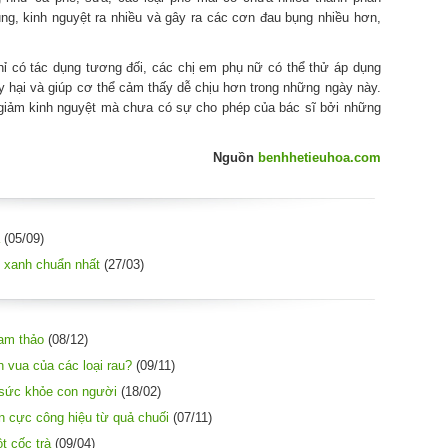
ng, kinh nguyệt ra nhiều và gây ra các cơn đau bụng nhiều hơn,
hỉ có tác dụng tương đối, các chị em phụ nữ có thể thử áp dụng
y hại và giúp cơ thể cảm thấy dễ chịu hơn trong những ngày này.
giảm kinh nguyệt mà chưa có sự cho phép của bác sĩ bởi những
Nguồn
benhhetieuhoa.com
(05/09)
 xanh chuẩn nhất
(27/03)
am thảo
(08/12)
nh vua của các loại rau?
(09/11)
 sức khỏe con người
(18/02)
n cực công hiệu từ quả chuối
(07/11)
t cốc trà
(09/04)