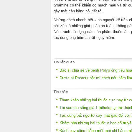
tyramine có thể khiến co mạch máu và tử cu
gây mất cân bằng nội tiết tố.
Những cách nhanh hết kinh nguyệt kể trên c
bởi đều là những giải pháp an toàn, không gâ
Nên tránh sử dụng các sản phẩm thuốc làm 
tác dụng phụ tiềm ẩn rất nguy hiểm.
Tin liên quan
Bác sĩ chia sẻ về bệnh Polyp ống tiêu hóa
Dược sĩ Pasteur bật mí cách nấu nấm lim
Tin khác
Tham khảo những bài thuốc cực hay từ c
Tại sao rau sắng giá 1 triệu/kg lại trở thà
Tác dụng bất ngờ từ cây mật gấu đối với
Khám phá những bài thuốc y học cổ truyề
Đánh bay căng thẳng mệt mỏi chỉ bằng mộ