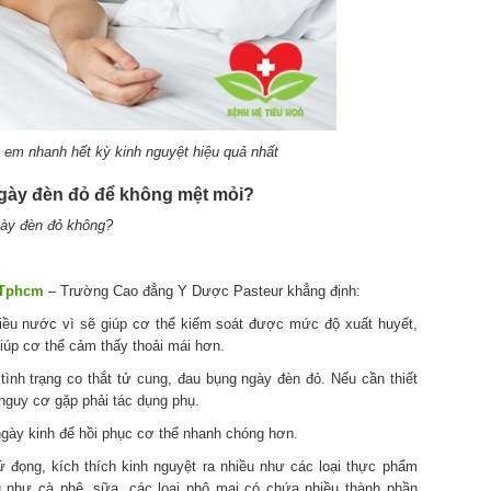
ị em nhanh hết kỳ kinh nguyệt hiệu quả nhất
ngày đèn đỏ để không mệt mỏi?
ngày đèn đỏ không?
 Tphcm
– Trường Cao đẳng Y Dược Pasteur khẳng định:
iều nước vì sẽ giúp cơ thể kiểm soát được mức độ xuất huyết,
iúp cơ thể cảm thấy thoải mái hơn.
ình trạng co thắt tử cung, đau bụng ngày đèn đỏ. Nếu cần thiết
 nguy cơ gặp phải tác dụng phụ.
gày kinh để hồi phục cơ thể nhanh chóng hơn.
đọng, kích thích kinh nguyệt ra nhiều như các loại thực phẩm
g như cà phê, sữa, các loại phô mai có chứa nhiều thành phần