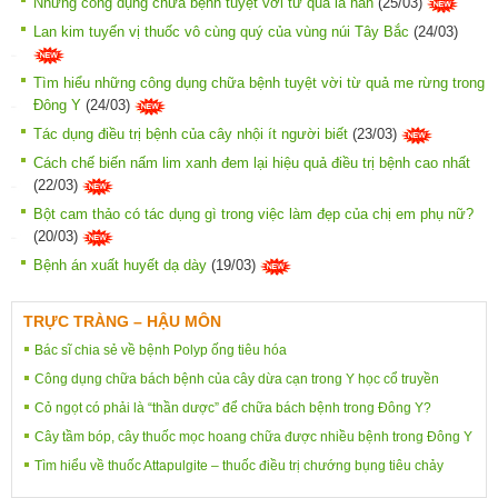
Những công dụng chữa bệnh tuyệt vời từ quả la hán
(25/03)
Lan kim tuyến vị thuốc vô cùng quý của vùng núi Tây Bắc
(24/03)
Tìm hiểu những công dụng chữa bệnh tuyệt vời từ quả me rừng trong
Đông Y
(24/03)
Tác dụng điều trị bệnh của cây nhội ít người biết
(23/03)
Cách chế biến nấm lim xanh đem lại hiệu quả điều trị bệnh cao nhất
(22/03)
Bột cam thảo có tác dụng gì trong việc làm đẹp của chị em phụ nữ?
(20/03)
Bệnh án xuất huyết dạ dày
(19/03)
TRỰC TRÀNG – HẬU MÔN
Bác sĩ chia sẻ về bệnh Polyp ống tiêu hóa
Công dụng chữa bách bệnh của cây dừa cạn trong Y học cổ truyền
Cỏ ngọt có phải là “thần dược” để chữa bách bệnh trong Đông Y?
Cây tầm bóp, cây thuốc mọc hoang chữa được nhiều bệnh trong Đông Y
Tìm hiểu về thuốc Attapulgite – thuốc điều trị chướng bụng tiêu chảy