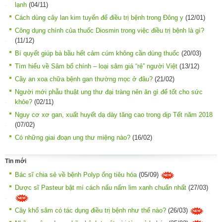
lạnh
(04/11)
Cách dùng cây lan kim tuyến để điều trị bệnh trong Đông y
(12/01)
Công dụng chính của thuốc Diosmin trong việc điều trị bệnh là gì?
(11/12)
Bí quyết giúp bà bầu hết cảm cúm không cần dùng thuốc
(20/03)
Tìm hiểu về Sâm bố chính – loại sâm giá “rẻ” người Việt
(13/12)
Cây an xoa chữa bệnh gan thường mọc ở đâu?
(21/02)
Người mới phẫu thuật ung thư đại tràng nên ăn gì để tốt cho sức
khỏe?
(02/11)
Nguy cơ xơ gan, xuất huyết dạ dày tăng cao trong dịp Tết năm 2018
(07/02)
Có những giai đoạn ung thư miệng nào?
(16/02)
Tin mới
Bác sĩ chia sẻ về bệnh Polyp ống tiêu hóa
(05/09)
Dược sĩ Pasteur bật mí cách nấu nấm lim xanh chuẩn nhất
(27/03)
Cây khổ sâm có tác dụng điều trị bệnh như thế nào?
(26/03)