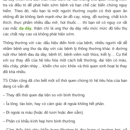
tra và điều trị để phát hiện sớm bệnh và hạn chế các biến chứng nguy
hiểm. Theo đó, nếu bạn là một người thường xuyên có thói quen ăn
những đồ ăn không lành mạnh như ăn đồ cay, nóng, đồ nướng, chất kích
thích, thực phẩm nhiều dầu mỡ, hút thuốc…. thì bạn sẽ có nguy cơ rất
cao mắc
dạ dày
, thậm chí là ung thư dạ dày nếu mức mức độ tiêu thụ
các chất này cao và không phát hiện sớm.
Thông thường với các dấu hiệu điển hình của bệnh, nhiều người rất dễ
nhầm bệnh ung thư dạ dày với các bệnh lý thông thường khác ở đường
ruột như bệnh đau dạ dày, bệnh trĩ, bệnh viêm ruột thừa, kiết lỵ… Cụ thể
với sự thay đổi của hệ tiêu hóa một cách bất thường, đại tiện có máu,
tiêu chảy, phân nhày… khiến cho sức khỏe và thói quen sinh hoạt bị thay
đổi khá nhiều.
TS Chân cũng đã cho biết một số thói quen chứng tỏ hệ tiêu hóa của bạn
đang có vấn đề:
– Thay đổi thói quen đại tiện so với bình thường.
– Ỉa lỏng, táo bón, hay có cảm giác đi ngoài không hết phân.
– Đi ngoài ra máu (hoặc đỏ tươi hoặc đen sẫm).
– Phân có khẩu kính hẹp hơn bình thường.
– Cảm thấy khó chịu khắp bụng (thường bị đau bụng vì trướng hơi, cổ