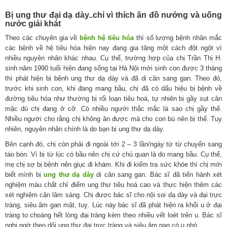
Bị ung thư đại dạ dày..chỉ vì thích ăn đồ nướng và uống
nước giải khát
Theo các chuyên gia về
bệnh hệ tiêu hóa
thì số lượng bệnh nhân mắc
các bệnh về hệ tiêu hóa hiện nay đang gia tăng một cách đột ngột vì
nhiều nguyên nhân khác nhau. Cụ thể, trường hợp của chị Trần Thị H.
sinh năm 1990 tuổi hiện đang sống tại Hà Nội mới sinh con được 3 tháng
thì phát hiện bị bệnh ung thư dạ dày và đã di căn sang gan. Theo đó,
trước khi sinh con, khi đang mang bầu, chị đã có dấu hiệu bị bệnh về
đường tiêu hóa như thường bị rối loạn tiêu hoá, tự nhiên bị gầy sụt cân
mặc dù chị đang ở cỡ. Có nhiều người thắc mắc là sao chị gầy thế.
Nhiều người cho rằng chị không ăn được mà cho con bú nên bị thế. Tuy
nhiên, nguyên nhân chính là do bạn bị ung thư dạ dày.
Bên cạnh đó, chị còn phải đi ngoài tới 2 – 3 lần/ngày từ từ chuyển sang
táo bón. Vì bị từ lúc có bầu nên chị cứ chủ quan là do mang bầu. Cụ thể,
mẹ chị sợ bị bệnh nên giục đi khám. Khi đi kiểm tra sức khỏe thì chị mới
biết mình bị
ung thư dạ dày
di căn sang gan. Bác sĩ đã tiến hành xét
nghiệm máu chất chỉ điểm ung thư tiêu hoá cao và thực hiện thêm các
xét nghiệm cận lâm sàng. Chị được bác sĩ cho nội soi dạ dày và đại trực
tràng, siêu âm gan mật, tuỵ. Lúc này bác sĩ đã phát hiện ra khối u ở đại
tràng to choáng hết lòng đại tràng kèm theo nhiều vết loét trên u. Bác sĩ
nghi ngờ theo dõi ung thư đại trực tràng và siêu âm gan có u nhỏ.