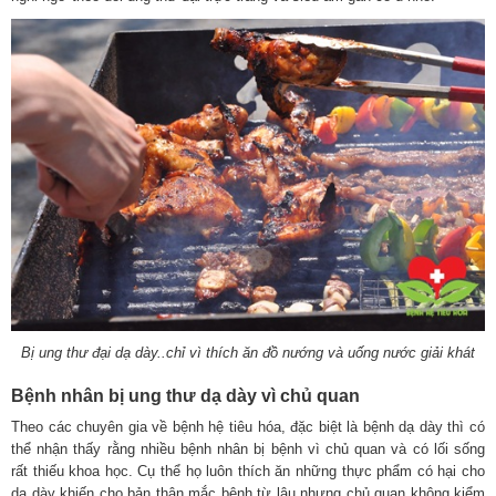
Bị ung thư đại dạ dày..chỉ vì thích ăn đồ nướng và uống nước giải khát
Bệnh nhân bị ung thư dạ dày vì chủ quan
Theo các chuyên gia về bệnh hệ tiêu hóa, đặc biệt là bệnh dạ dày thì có
thể nhận thấy rằng nhiều bệnh nhân bị bệnh vì chủ quan và có lối sống
rất thiếu khoa học. Cụ thể họ luôn thích ăn những thực phẩm có hại cho
dạ dày khiến cho bản thân mắc bệnh từ lâu nhưng chủ quan không kiểm