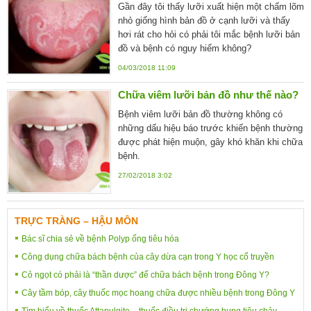
Gần đây tôi thấy lưỡi xuất hiện một chấm lõm
nhỏ giống hình bản đồ ở cạnh lưỡi và thấy
hơi rát cho hỏi có phải tôi mắc bệnh lưỡi bản
đồ và bệnh có nguy hiểm không?
04/03/2018 11:09
Chữa viêm lưỡi bản đồ như thế nào?
Bệnh viêm lưỡi bản đồ thường không có
những dấu hiệu báo trước khiến bệnh thường
được phát hiện muộn, gây khó khăn khi chữa
bệnh.
27/02/2018 3:02
TRỰC TRÀNG – HẬU MÔN
Bác sĩ chia sẻ về bệnh Polyp ống tiêu hóa
Công dụng chữa bách bệnh của cây dừa cạn trong Y học cổ truyền
Cỏ ngọt có phải là “thần dược” để chữa bách bệnh trong Đông Y?
Cây tầm bóp, cây thuốc mọc hoang chữa được nhiều bệnh trong Đông Y