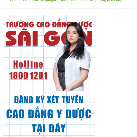
Tìm hiểu về thuốc Attapulgite – thuốc điều trị chướng bụng tiêu chảy