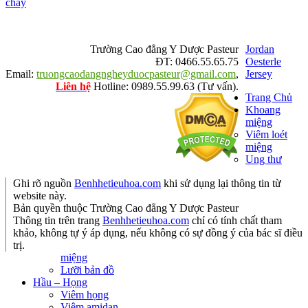
chảy
Trường Cao đẳng Y Dược Pasteur
Jordan
ĐT: 0466.55.65.75
Oesterle
Email:
truongcaodangngheyduocpasteur@gmail.com
,
Jersey
Liên hệ
Hotline: 0989.55.99.63 (Tư vấn).
Trang Chủ
Khoang
miệng
Viêm loét
miệng
Ung thư
Ghi rõ nguồn
Benhhetieuhoa.com
khi sử dụng lại thông tin từ
website này.
Bản quyền thuộc Trường Cao đẳng Y Dược Pasteur
Thông tin trên trang
Benhhetieuhoa.com
chỉ có tính chất tham
khảo, không tự ý áp dụng, nếu không có sự đồng ý của bác sĩ điều
trị.
miệng
Lưỡi bản đồ
Hầu – Họng
Viêm họng
Viêm amidan