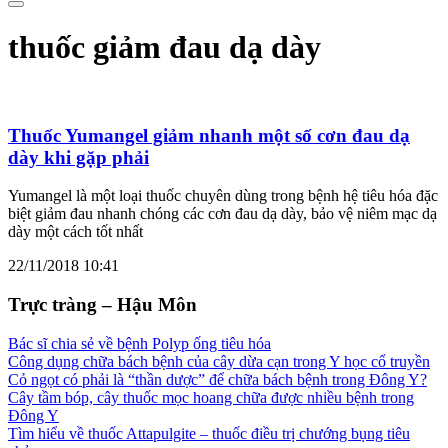
thuốc giảm đau dạ dày
Thuốc Yumangel giảm nhanh một số cơn đau dạ
dày khi gặp phải
Yumangel là một loại thuốc chuyên dùng trong bệnh hệ tiêu hóa đặc
biệt giảm đau nhanh chóng các cơn đau dạ dày, bảo vệ niêm mạc dạ
dày một cách tốt nhất
22/11/2018 10:41
Trực tràng – Hậu Môn
Bác sĩ chia sẻ về bệnh Polyp ống tiêu hóa
Công dụng chữa bách bệnh của cây dừa cạn trong Y học cổ truyền
Cỏ ngọt có phải là “thần dược” để chữa bách bệnh trong Đông Y?
Cây tầm bóp, cây thuốc mọc hoang chữa được nhiều bệnh trong
Đông Y
Tìm hiểu về thuốc Attapulgite – thuốc điều trị chướng bụng tiêu