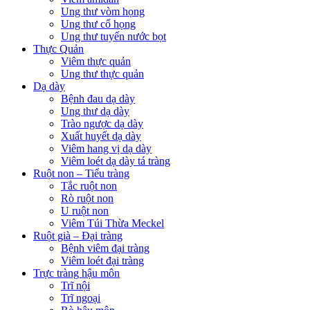
Ung thư vòm họng
Ung thư cổ họng
Ung thư tuyến nước bọt
Thực Quản
Viêm thực quản
Ung thư thực quản
Dạ dày
Bệnh đau dạ dày
Ung thư dạ dày
Trào ngược dạ dày
Xuất huyết dạ dày
Viêm hang vị dạ dày
Viêm loét dạ dày tá tràng
Ruột non – Tiểu tràng
Tắc ruột non
Rò ruột non
U ruột non
Viêm Túi Thừa Meckel
Ruột già – Đại tràng
Bệnh viêm đại tràng
Viêm loét đại tràng
Trực tràng hậu môn
Trĩ nội
Trĩ ngoại