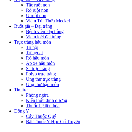
Tắc ruột non
Rò ruột non
U ruột non
Viêm Túi Thừa Meckel
Ruột già – Đại tràng
Bệnh viêm đại tràng
Viêm loét đại tràng
Trực tràng hậu môn
Trĩ nội
Trĩ ngoại
Rò hậu môn
Áp xe hậu môn
Sa trực tràng
Polyp trực tràng
Ung thư trực tràng
Ung thư hậu môn
Tin tức
Phòng ngừa
Kiến thức dinh dưỡng
Thuốc hệ tiêu hóa
Đông Y
Cây Thuốc Quý
Bài Thuốc Y Học Cổ Truyền