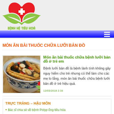
Skip
to
content
MÓN ĂN BÀI THUỐC CHỮA LƯỠI BẢN ĐỒ
Món ăn bài thuốc chữa bệnh lưỡi bản
đồ ở trẻ em
Bệnh lưỡi bản đồ là bệnh lành tính không gây
nguy hiểm cho trẻ nhưng có thể làm cho các
mẹ lo lắng, món ăn bài thuốc chữa bệnh lưỡi
bản đồ ở trẻ hiệu quả.
12/03/2018 2:34
TRỰC TRÀNG – HẬU MÔN
Bác sĩ chia sẻ về bệnh Polyp ống tiêu hóa