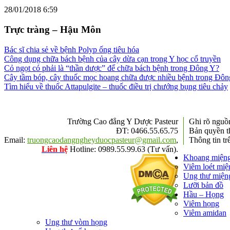
28/01/2018 6:59
Trực tràng – Hậu Môn
Bác sĩ chia sẻ về bệnh Polyp ống tiêu hóa
Công dụng chữa bách bệnh của cây dừa cạn trong Y học cổ truyền
Cỏ ngọt có phải là “thần dược” để chữa bách bệnh trong Đông Y?
Cây tầm bóp, cây thuốc mọc hoang chữa được nhiều bệnh trong Đô
Tìm hiểu về thuốc Attapulgite – thuốc điều trị chướng bụng tiêu chảy
Trường Cao đẳng Y Dược Pasteur
Ghi rõ ngu
ĐT: 0466.55.65.75
Bản quyền t
Email:
truongcaodangngheyduocpasteur@gmail.com
,
Thông tin tr
Liên hệ
Hotline: 0989.55.99.63 (Tư vấn).
Khoang miện
Viêm loét miệ
Ung thư miện
Lưỡi bản đồ
Hầu – Họng
Viêm họng
Viêm amidan
Ung thư vòm họng