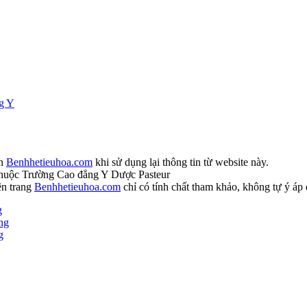
ng Y
ồn
Benhhetieuhoa.com
khi sử dụng lại thông tin từ website này.
huộc Trường Cao đẳng Y Dược Pasteur
ên trang
Benhhetieuhoa.com
chỉ có tính chất tham khảo, không tự ý áp 
g
ng
g