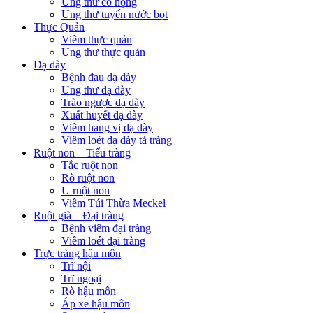
Ung thư cổ họng
Ung thư tuyến nước bọt
Thực Quản
Viêm thực quản
Ung thư thực quản
Dạ dày
Bệnh đau dạ dày
Ung thư dạ dày
Trào ngược dạ dày
Xuất huyết dạ dày
Viêm hang vị dạ dày
Viêm loét dạ dày tá tràng
Ruột non – Tiểu tràng
Tắc ruột non
Rò ruột non
U ruột non
Viêm Túi Thừa Meckel
Ruột già – Đại tràng
Bệnh viêm đại tràng
Viêm loét đại tràng
Trực tràng hậu môn
Trĩ nội
Trĩ ngoại
Rò hậu môn
Áp xe hậu môn