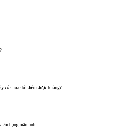
?
h này có chữa dứt điểm được không?
 viêm họng mãn tính.