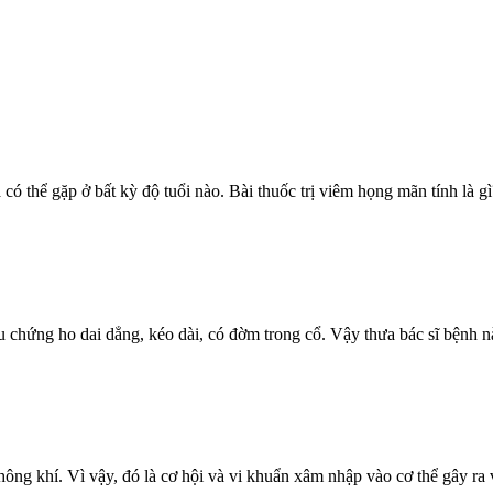
ó thể gặp ở bất kỳ độ tuổi nào. Bài thuốc trị viêm họng mãn tính là gì
riệu chứng ho dai dẳng, kéo dài, có đờm trong cổ. Vậy thưa bác sĩ bện
ông khí. Vì vậy, đó là cơ hội và vi khuẩn xâm nhập vào cơ thể gây ra