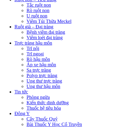
Tắc ruột non
Rò ruột non
U ruột non
Viêm Túi Thừa Meckel
Ruột già – Đại tràng
Bệnh viêm đại tràng
Viêm loét đại tràng
Trực tràng hậu môn
Trĩ nội
Trĩ ngoại
Rò hậu môn
Áp xe hậu môn
Sa trực tràng
Polyp trực tràng
Ung thư trực tràng
Ung thư hậu môn
Tin tức
Phòng ngừa
Kiến thức dinh dưỡng
Thuốc hệ tiêu hóa
Đông Y
Cây Thuốc Quý
Bài Thuốc Y Học Cổ Truyền