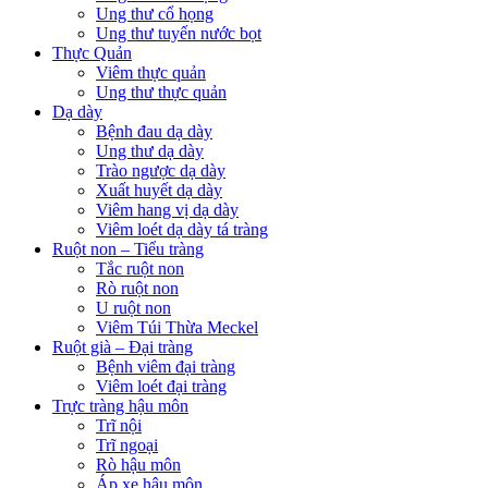
Ung thư cổ họng
Ung thư tuyến nước bọt
Thực Quản
Viêm thực quản
Ung thư thực quản
Dạ dày
Bệnh đau dạ dày
Ung thư dạ dày
Trào ngược dạ dày
Xuất huyết dạ dày
Viêm hang vị dạ dày
Viêm loét dạ dày tá tràng
Ruột non – Tiểu tràng
Tắc ruột non
Rò ruột non
U ruột non
Viêm Túi Thừa Meckel
Ruột già – Đại tràng
Bệnh viêm đại tràng
Viêm loét đại tràng
Trực tràng hậu môn
Trĩ nội
Trĩ ngoại
Rò hậu môn
Áp xe hậu môn