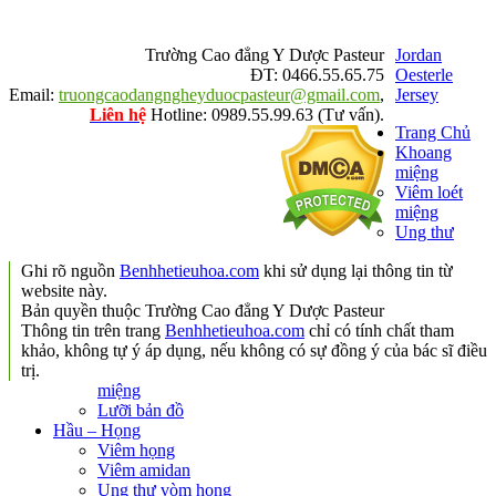
Trường Cao đẳng Y Dược Pasteur
Jordan
ĐT: 0466.55.65.75
Oesterle
Email:
truongcaodangngheyduocpasteur@gmail.com
,
Jersey
Liên hệ
Hotline: 0989.55.99.63 (Tư vấn).
Trang Chủ
Khoang
miệng
Viêm loét
miệng
Ung thư
Ghi rõ nguồn
Benhhetieuhoa.com
khi sử dụng lại thông tin từ
website này.
Bản quyền thuộc Trường Cao đẳng Y Dược Pasteur
Thông tin trên trang
Benhhetieuhoa.com
chỉ có tính chất tham
khảo, không tự ý áp dụng, nếu không có sự đồng ý của bác sĩ điều
trị.
miệng
Lưỡi bản đồ
Hầu – Họng
Viêm họng
Viêm amidan
Ung thư vòm họng