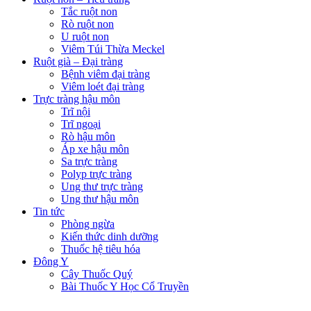
Tắc ruột non
Rò ruột non
U ruột non
Viêm Túi Thừa Meckel
Ruột già – Đại tràng
Bệnh viêm đại tràng
Viêm loét đại tràng
Trực tràng hậu môn
Trĩ nội
Trĩ ngoại
Rò hậu môn
Áp xe hậu môn
Sa trực tràng
Polyp trực tràng
Ung thư trực tràng
Ung thư hậu môn
Tin tức
Phòng ngừa
Kiến thức dinh dưỡng
Thuốc hệ tiêu hóa
Đông Y
Cây Thuốc Quý
Bài Thuốc Y Học Cổ Truyền