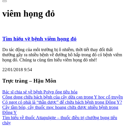
viêm họng đỏ
Tìm hiểu về bệnh viêm họng đỏ
Do tác động của môi trường bị ô nhiễm, thời tiết thay đổi thất
thường gây ra nhiều bệnh về đường hô hấp trong đó có bệnh viêm
họng đỏ. Chúng ta cùng tìm hiểu viêm họng đỏ nhé!
22/01/2018 9:54
Trực tràng – Hậu Môn
Bác sĩ chia sẻ về bệnh Polyp ống tiêu hóa
Công dụng chữa bách bệnh của cây dừa cạn trong Y học cổ truyền
Cỏ ngọt có phải là “thần dược” để chữa bách bệnh trong Đông Y?
Cây tầm bóp, cây thuốc mọc hoang chữa được nhiều bệnh trong
Đông Y
Tìm hiểu về thuốc Attapulgite – thuốc điều trị chướng bụng tiêu
chảy