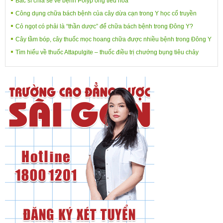
Bác sĩ chia sẻ về bệnh Polyp ống tiêu hóa
Công dụng chữa bách bệnh của cây dừa cạn trong Y học cổ truyền
Cỏ ngọt có phải là “thần dược” để chữa bách bệnh trong Đông Y?
Cây tầm bóp, cây thuốc mọc hoang chữa được nhiều bệnh trong Đông Y
Tìm hiểu về thuốc Attapulgite – thuốc điều trị chướng bụng tiêu chảy