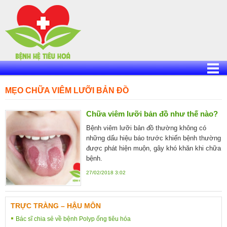
Skip
to
content
MẸO CHỮA VIÊM LƯỠI BẢN ĐỒ
Chữa viêm lưỡi bản đồ như thế nào?
Bệnh viêm lưỡi bản đồ thường không có
những dấu hiệu báo trước khiến bệnh thường
được phát hiện muộn, gây khó khăn khi chữa
bệnh.
27/02/2018 3:02
TRỰC TRÀNG – HẬU MÔN
Bác sĩ chia sẻ về bệnh Polyp ống tiêu hóa