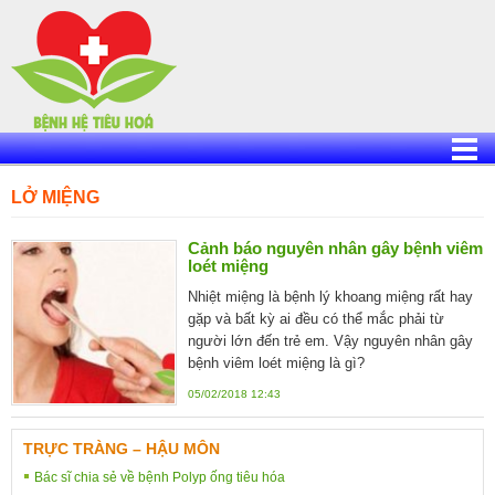
Skip
to
content
LỞ MIỆNG
Cảnh báo nguyên nhân gây bệnh viêm
loét miệng
Nhiệt miệng là bệnh lý khoang miệng rất hay
gặp và bất kỳ ai đều có thể mắc phải từ
người lớn đến trẻ em. Vậy nguyên nhân gây
bệnh viêm loét miệng là gì?
05/02/2018 12:43
TRỰC TRÀNG – HẬU MÔN
Bác sĩ chia sẻ về bệnh Polyp ống tiêu hóa