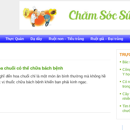
Thực Quản
Dạ dày
Ruột non – Tiểu tràng
Ruột già – Đại tràng
TRỰC
Bác 
oa chuối có thể chữa bách bệnh
Công
Y họ
ghĩ đến hoa chuối chỉ là một món ăn bình thường mà không hề
ột vị thuốc chữa bách bệnh khiến bạn phải kinh ngạc.
Cỏ n
tron
Cây 
nhiề
Tìm h
chướ