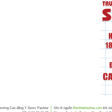
rường Cao đẳng Y Dược Pasteur
Ghi rõ nguồn
Benhhetieuhoa.com
khi sử