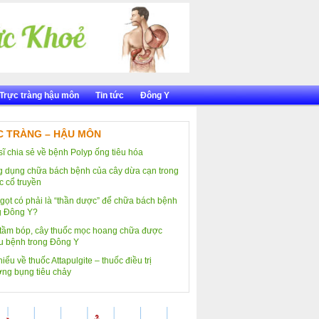
Trực tràng hậu môn
Tin tức
Đông Y
 TRÀNG – HẬU MÔN
sĩ chia sẻ về bệnh Polyp ống tiêu hóa
 dụng chữa bách bệnh của cây dừa cạn trong
c cổ truyền
gọt có phải là “thần dược” để chữa bách bệnh
g Đông Y?
tầm bóp, cây thuốc mọc hoang chữa được
u bệnh trong Đông Y
iểu về thuốc Attapulgite – thuốc điều trị
ng bụng tiêu chảy