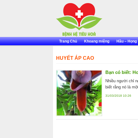
Skip
to
content
Trang Chủ
Khoang miệng
Hầu – Họng
HUYẾT ÁP CAO
Bạn có biết: H
Nhiều người chỉ n
biết rằng nó là m
31/03/2018 10:26