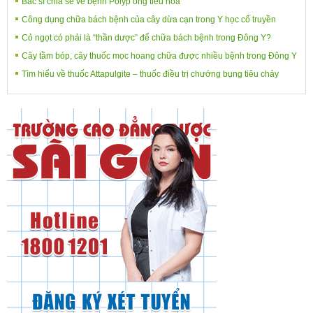
Bác sĩ chia sẻ về bệnh Polyp ống tiêu hóa
Công dụng chữa bách bệnh của cây dừa cạn trong Y học cổ truyền
Cỏ ngọt có phải là “thần dược” để chữa bách bệnh trong Đông Y?
Cây tầm bóp, cây thuốc mọc hoang chữa được nhiều bệnh trong Đông Y
Tìm hiểu về thuốc Attapulgite – thuốc điều trị chướng bụng tiêu chảy