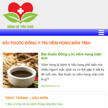
Skip
to
content
BÀI THUỐC ĐÔNG Y TRỊ VIÊM HỌNG MÃN TÍNH
Bài thuốc Đông y trị viêm họng mãn
tính
Viêm họng là bệnh lý hầu họng phổ biến mà
nhiều người mắc phải và có thể gặp ở bất kỳ
độ tuổi nào. Bài thuốc trị viêm họng mãn tính
là gì?
08/03/2018 3:12
TRỰC TRÀNG – HẬU MÔN
Bác sĩ chia sẻ về bệnh Polyp ống tiêu hóa